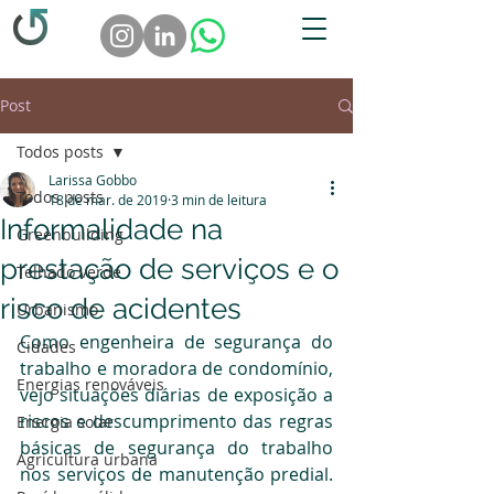
Post
Todos posts
Larissa Gobbo
Todos posts
18 de mar. de 2019
3 min de leitura
Informalidade na
Greenbuilding
prestação de serviços e o
Telhado verde
risco de acidentes
Urbanismo
Como engenheira de segurança do 
Cidades
trabalho e moradora de condomínio, 
Energias renováveis
vejo situações diárias de exposição a 
riscos e descumprimento das regras 
Energia solar
básicas de segurança do trabalho 
Agricultura urbana
nos serviços de manutenção predial. 