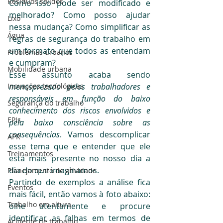
Resíduos sólidos
Como isso pode ser modificado e 
melhorado? Como posso ajudar 
Lixo
nessa mudança? Como simplificar as 
Água
regras de segurança do trabalho em 
um formato que todos as entendam 
Problemas urbanos
e cumpram?
Mobilidade urbana
Esse assunto acaba sendo 
Inovações tecnológicas
menosprezado pelos trabalhadores e 
responsáveis em função do baixo 
Segurança do trabalho
conhecimento dos riscos envolvidos e 
EPIs
pela baixa consciência sobre as 
consequências
. Vamos descomplicar 
APR
esse tema que e entender que ele 
Treinamentos
está mais presente no nosso dia a 
dia do que imaginamos.
Planejamento de atividade
Partindo de exemplos a análise fica 
Eventos
mais fácil, então vamos à foto abaixo: 
Trabalho em altura
olhe atentamente e procure 
identificar as falhas em termos de 
Acidente de trabalho